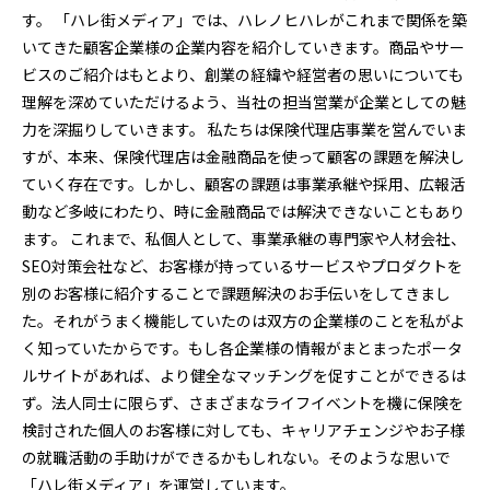
す。 「ハレ街メディア」では、ハレノヒハレがこれまで関係を築
いてきた顧客企業様の企業内容を紹介していきます。商品やサー
ビスのご紹介はもとより、創業の経緯や経営者の思いについても
理解を深めていただけるよう、当社の担当営業が企業としての魅
力を深掘りしていきます。 私たちは保険代理店事業を営んでいま
すが、本来、保険代理店は金融商品を使って顧客の課題を解決し
ていく存在です。しかし、顧客の課題は事業承継や採用、広報活
動など多岐にわたり、時に金融商品では解決できないこともあり
ます。 これまで、私個人として、事業承継の専門家や人材会社、
SEO対策会社など、お客様が持っているサービスやプロダクトを
別のお客様に紹介することで課題解決のお手伝いをしてきまし
た。それがうまく機能していたのは双方の企業様のことを私がよ
く知っていたからです。もし各企業様の情報がまとまったポータ
ルサイトがあれば、より健全なマッチングを促すことができるは
ず。法人同士に限らず、さまざまなライフイベントを機に保険を
検討された個人のお客様に対しても、キャリアチェンジやお子様
の就職活動の手助けができるかもしれない。そのような思いで
「ハレ街メディア」を運営しています。