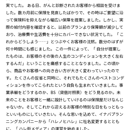
実でした。 ある日、がんと診断されたお客様から相談を受けま
した。数カ月前に保険を見直したばかりで、その時はご要望に沿
って保険料を抑えながら幅広い保障を提案しました。しかし、実
際の給付内容を確認すると、以前のプランより保障額が減少して
おり、治療費や生活費を十分にカバーできない状況でした。「 こ
れからどうしよう……」とつぶやくお客様の沈黙。数分のはずが
何十時間にも感じました。 この一件によって、「 自分が提案し
たものは、お客様のその後の人生のコンディションを大きく左右
するんだ」ということを痛感することとなりました。この頃か
ら、商品やお客様への向き合い方が大きく変わっていったので
す。 たくさんの反省と同時に、それでもたくさんのベストコンデ
ィションを作ってこられたという自負も生まれていきました。事
業承継をどうするのか、BS（貸借対照表）をどう見るのか。未
来のことをお客様と一緒に設計していけるのは保険屋だけなんじ
ゃないか。そしてこれから迎えるお客様の特別な日をもっともっ
といいものにしていきたい。そんな思いを込めて、イナバプラン
ニングカンパニーから「ハレノヒハレ」に社名変更するととも
に、「 ハレ街メディア」の運営を始めました。