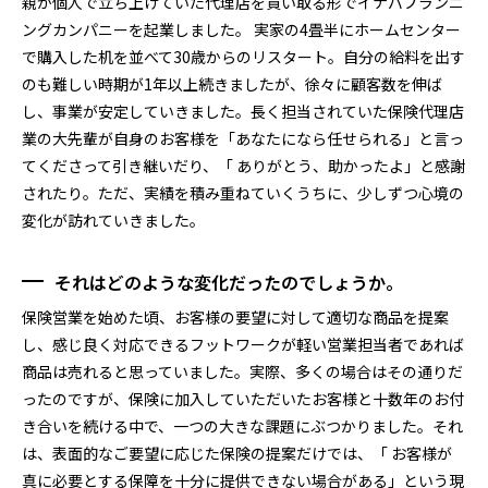
親が個人で立ち上げていた代理店を買い取る形でイナバプランニ
ングカンパニーを起業しました。 実家の4畳半にホームセンター
で購入した机を並べて30歳からのリスタート。自分の給料を出す
のも難しい時期が1年以上続きましたが、徐々に顧客数を伸ば
し、事業が安定していきました。長く担当されていた保険代理店
業の大先輩が自身のお客様を「あなたになら任せられる」と言っ
てくださって引き継いだり、「 ありがとう、助かったよ」と感謝
されたり。ただ、実績を積み重ねていくうちに、少しずつ心境の
変化が訪れていきました。
それはどのような変化だったのでしょうか。
保険営業を始めた頃、お客様の要望に対して適切な商品を提案
し、感じ良く対応できるフットワークが軽い営業担当者であれば
商品は売れると思っていました。実際、多くの場合はその通りだ
ったのですが、保険に加入していただいたお客様と十数年のお付
き合いを続ける中で、一つの大きな課題にぶつかりました。それ
は、表面的なご要望に応じた保険の提案だけでは、「 お客様が
真に必要とする保障を十分に提供できない場合がある」という現