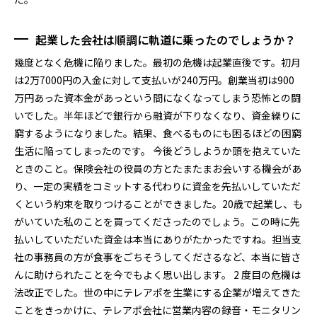
起業した会社は順調に軌道に乗ったのでしょうか？
幾度となく危機に陥りました。最初の危機は起業直後です。初月
は2万7000円の入金に対して支払いが240万円。創業当初は900
万円あった資本金があっという間になくなってしまう恐怖との闘
いでした。半年ほどで銀行から融資が下りなくなり、資金繰りに
窮するようになりました。結果、食べるものにも困るほどの困窮
生活に陥ってしまったのです。 今後どうしようか頭を抱えていた
ときのこと。保険会社の役員の方とたまたまお会いする機会があ
り、一定の実績をコミットする代わりに資金を先払いしていただ
くという約束を取りつけることができました。20歳で起業し、も
がいていた私のことを買ってくださったのでしょう。この時に先
払いしていただいた資金は本当にありがたかったですね。担当支
社の事務員の方が食事をごちそうしてくださるなど、本当に皆さ
んに助けられたことを今でもよく思い出します。 2 度目の危機は
法改正でした。世の中にテレアポを生業にする企業が増えてきた
ことをきっかけに、テレアポ会社に営業内容の録音・モニタリン