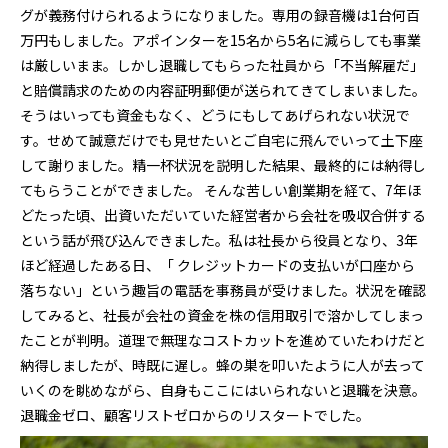
グが義務付けられるようになりました。専用の録音機は1台何百
万円もしました。アポインターを15名から5名に減らしても事業
は厳しいまま。しかし退職してもらった社員から「不当解雇だ」
と賠償請求のための内容証明郵便が送られてきてしまいました。
そうはいっても資金もなく、どうにもしてあげられない状況で
す。せめて誠意だけでも見せたいとご自宅に飛んでいって土下座
して謝りました。精一杯状況を説明した結果、最終的には納得し
てもらうことができました。 そんな苦しい創業期を経て、7年ほ
どたった頃、出資いただいていた経営者から会社を吸収合併する
という話が飛び込んできました。私は社長から役員となり、3年
ほど経過したある日、「 クレジットカードの支払いが口座から
落ちない」という趣旨の電話を事務員が受けました。状況を確認
してみると、社長が会社の資金を株の信用取引で溶かしてしまっ
たことが判明。道理で無理なコストカットを進めていたわけだと
納得しましたが、時既に遅し。蜂の巣を叩いたように人が去って
いくのを眺めながら、自身もここにはいられないと退職を決意。
退職金ゼロ、顧客リストゼロからのリスタートでした。