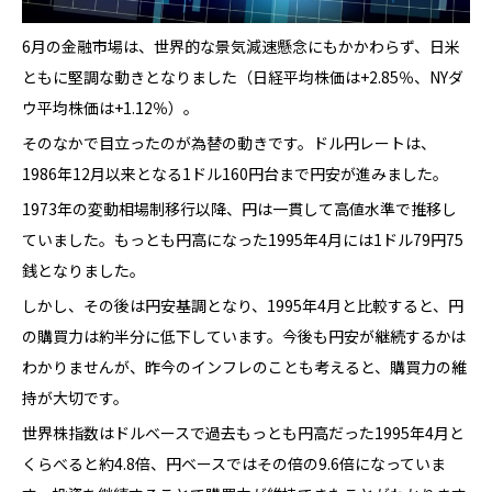
6月の金融市場は、世界的な景気減速懸念にもかかわらず、日米
ともに堅調な動きとなりました（日経平均株価は+2.85％、NYダ
ウ平均株価は+1.12％）。
そのなかで目立ったのが為替の動きです。ドル円レートは、
1986年12月以来となる1ドル160円台まで円安が進みました。
1973年の変動相場制移行以降、円は一貫して高値水準で推移し
ていました。もっとも円高になった1995年4月には1ドル79円75
銭となりました。
しかし、その後は円安基調となり、1995年4月と比較すると、円
の購買力は約半分に低下しています。今後も円安が継続するかは
わかりませんが、昨今のインフレのことも考えると、購買力の維
持が大切です。
世界株指数はドルベースで過去もっとも円高だった1995年4月と
くらべると約4.8倍、円ベースではその倍の9.6倍になっていま