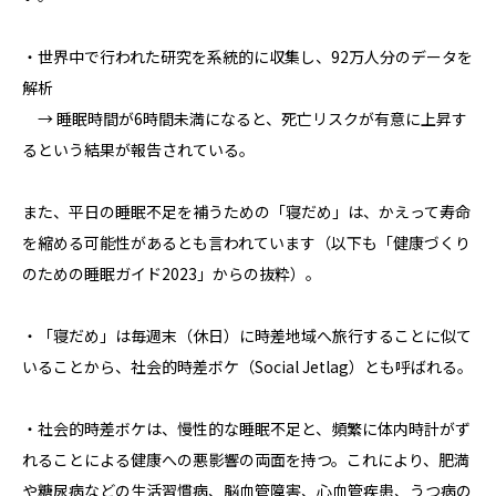
・世界中で行われた研究を系統的に収集し、92万人分のデータを
解析
→ 睡眠時間が6時間未満になると、死亡リスクが有意に上昇す
るという結果が報告されている。
また、平日の睡眠不足を補うための「寝だめ」は、かえって寿命
を縮める可能性があるとも言われています（以下も「健康づくり
のための睡眠ガイド2023」からの抜粋）。
・「寝だめ」は毎週末（休日）に時差地域へ旅行することに似て
いることから、社会的時差ボケ（Social Jetlag）とも呼ばれる。
・社会的時差ボケは、慢性的な睡眠不足と、頻繁に体内時計がず
れることによる健康への悪影響の両面を持つ。これにより、肥満
や糖尿病などの生活習慣病、脳血管障害、心血管疾患、うつ病の