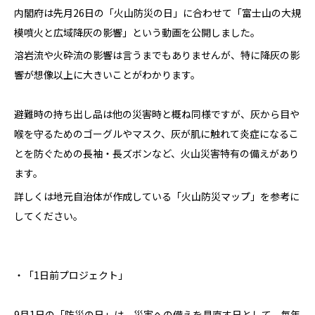
内閣府は先月26日の「火山防災の日」に合わせて「富士山の大規
模噴火と広域降灰の影響」という動画を公開しました。
溶岩流や火砕流の影響は言うまでもありませんが、特に降灰の影
響が想像以上に大きいことがわかります。
避難時の持ち出し品は他の災害時と概ね同様ですが、灰から目や
喉を守るためのゴーグルやマスク、灰が肌に触れて炎症になるこ
とを防ぐための長袖・長ズボンなど、火山災害特有の備えがあり
ます。
詳しくは地元自治体が作成している「火山防災マップ」を参考に
してください。
・「1日前プロジェクト」
9月1日の「防災の日」は、災害への備えを見直す日として、毎年