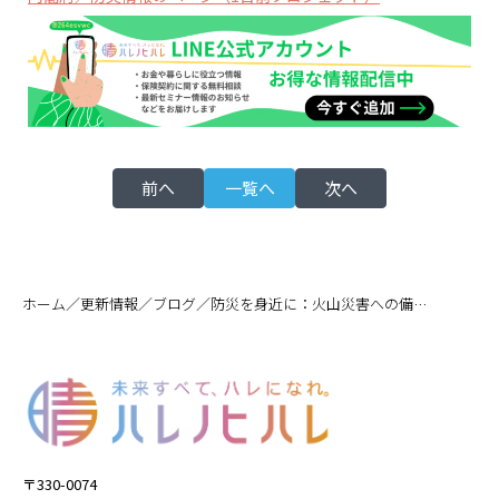
前へ
一覧へ
次へ
／
／
／
ホーム
更新情報
ブログ
防災を身近に：火山災害への備えと「1日前プロジェクト」
〒330-0074