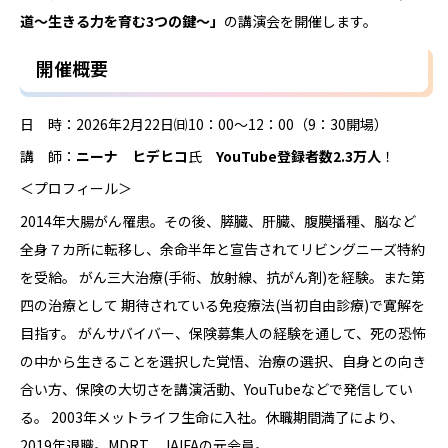
道～生きる力を育む3つの鍵～」
の講演会を開催します。
開催概要
日 時：2026年2月22日㈰10：00～12：00（9：30開場）
講 師：
ニーナ ヒデヒコ
氏
YouTube登録者数2.3万人
！
＜プロフィール＞
2014年大腸がん罹患。その後、膵臓、肝臓、腹膜播種、脳など
全身７カ所に転移し、余命半年と宣告されてリビングニーズ特約
を受給。 がん三大治療(手術、放射線、抗がん剤)を経験。また第
四の治療として 期待されている免疫療法(当初自由診療)で寛解を
目指す。 がんサバイバー、保険募集人の経験を通して、死の恐怖
の中から生きることを選択した覚悟、治療の選択、自身との向き
合い方、保険の大切さを講演活動、YouTubeなどで発信してい
る。 2003年メットライフ生命に入社。休職期間満了により、
2019年退職。MDRT、JAIFAの元会員。