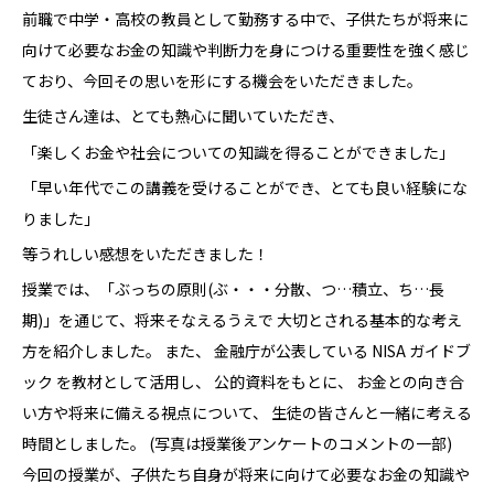
前職で中学・高校の教員として勤務する中で、子供たちが将来に
向けて必要なお金の知識や判断力を身につける重要性を強く感じ
ており、今回その思いを形にする機会をいただきました。
生徒さん達は、とても熱心に聞いていただき、
「楽しくお金や社会についての知識を得ることができました」
「早い年代でこの講義を受けることができ、とても良い経験にな
りました」
等うれしい感想をいただきました！
授業では、「ぶっちの原則(ぶ・・・分散、つ…積立、ち…長
期)」を通じて、将来そなえるうえで 大切とされる基本的な考え
方を紹介しました。 また、 金融庁が公表している NISA ガイドブ
ック を教材として活用し、 公的資料をもとに、 お金との向き合
い方や将来に備える視点について、 生徒の皆さんと一緒に考える
時間としました。 (写真は授業後アンケートのコメントの一部)
今回の授業が、子供たち自身が将来に向けて必要なお金の知識や