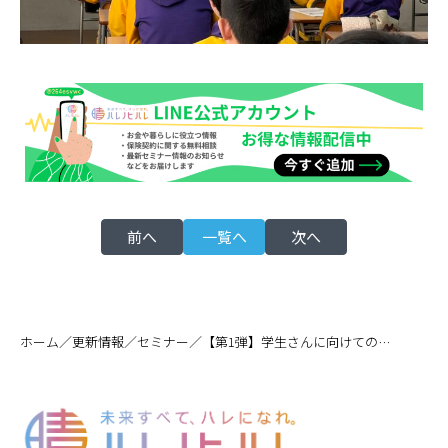
前へ
一覧へ
次へ
／
／
／
ホーム
更新情報
セミナー
【第1弾】学生さんに向けての金融教育セミナーをしました