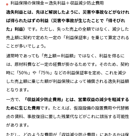
利益保険の保険金＝逸失利益＋収益減少防止費用
逸失利益とは、先ほど解説したように、災害や事故などがなけれ
ば得られたはずの利益（災害や事故が生じたことで「得そびれ
た」利益）
です。ただし、失った売上の全額ではなく、減少した
売上額に契約で定めた一定の「利益保証率」を乗じて算定される
ことが多いでしょう。
通常時であっても「売上額＝利益額」ではなく、利益を得るに
は、原材料費など一定の経費が掛かるためです。そのため、契約
時に「50％」や「75％」などの利益保証率を定め、これを減少
した売上額に乗じた額が利益保険によって補償される逸失利益額
となります。
一方で、
「収益減少防止費用」とは、営業収益の減少を軽減する
ために生じた費用
です。たとえば、仮設設備の設置費用や代替拠
点の賃料、事故復旧に要した残業代などがこれに該当する可能性
があります。
ただし、どのような費用が「収益減少防止費用」にあたるかは保