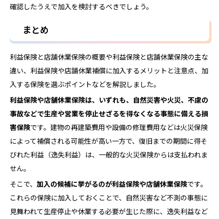
確認したうえで加入を検討するべきでしょう。
まとめ
利益保険と店舗休業保険の概要や利益保険と店舗休業保険の主な
違い、利益保険や店舗休業補償に加入するメリットと注意点、加
入する保険を選ぶポイントなどを解説しました。
利益保険や店舗休業
保険
は、いずれも、自然災害や火災、不慮の
事故などで生産や営業を停止せざるを得なくなる事態に備える損
害保険
です。建物の再建築費用や設備の修理費用などは火災保険
によって補償される可能性が高い一方で、復旧までの期間に得そ
びれた利益（逸失利益）は、一般的な火災保険からは支払われま
せん。
そこで、
加入の候補に挙がるのが利益保険や店舗休業保険
です。
これらの保険に加入しておくことで、自然災害など不測の事態に
見舞われて生産停止や休業する必要が生じた際に、逸失利益など