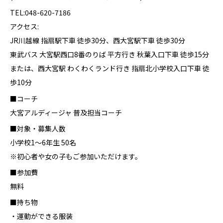
TEL:048-620-7186
アクセス:
JR川越線 指扇駅下車 徒歩30分、西大宮駅下車 徒歩30分
東武バス 大宮駅西口8番のりば 平方行き 秋葉入口下車 徒歩15分
または、西大宮駅 わくわくランド行き 指扇北小学校入口下車 徒
歩10分
■コーチ
大宮アルディージャ 普及担当コーチ
■対象・募集人数
小学校1～6年生 50名
※初心者や女の子もご参加いただけます。
■参加費
無料
■持ち物
・運動ができる服装