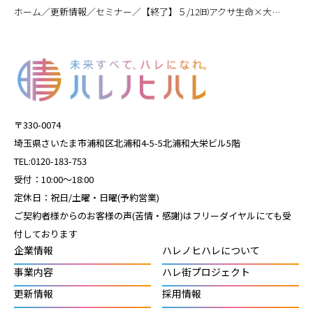
／
／
／
ホーム
更新情報
セミナー
【終了】５/12㈰アクサ生命×大宮アルディージャ｢無料で学ぶ! 教育資金とお金の基本セミナー×キッズサッカー教室｣
〒330-0074
埼玉県さいたま市浦和区北浦和4-5-5北浦和大栄ビル5階
TEL:0120-183-753
受付：10:00～18:00
定休日：祝日/土曜・日曜(予約営業)
ご契約者様からのお客様の声(苦情・感謝)はフリーダイヤルにても受
付しております
企業情報
ハレノヒハレについて
事業内容
ハレ街プロジェクト
更新情報
採用情報