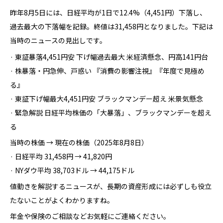
昨年8月5日には、日経平均が1日で12.4%（4,451円）下落し、
過去最大の下落幅を記録。終値は31,458円となりました。下記は
当時のニュースの見出しです。
· 東証暴落4,451円安 下げ幅過去最大 米経済懸念、円高141円台
· 株暴落・円急伸、戸惑い 『消費の影響注視』『年度で見極め
る』
· 東証下げ幅最大4,451円安 ブラックマンデー超え 米景気懸念
· 緊急解説 日経平均株価の「大暴落」、ブラックマンデーを超え
る
当時の株価 → 現在の株価（2025年8月8日）
· 日経平均 31,458円 → 41,820円
· NYダウ平均 38,703ドル → 44,175ドル
値動きを解説するニュースが、長期の資産形成には必ずしも役立
たないことがよくわかりますね。
年金や保険のご相談などお気軽にご連絡ください。