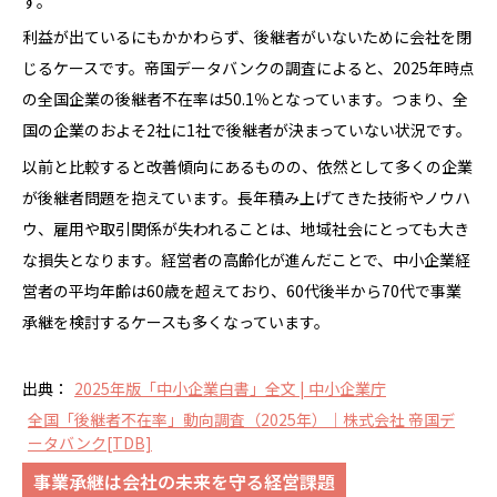
す。
利益が出ているにもかかわらず、後継者がいないために会社を閉
じるケースです。帝国データバンクの調査によると、2025年時点
の全国企業の後継者不在率は50.1％となっています。つまり、全
国の企業のおよそ2社に1社で後継者が決まっていない状況です。
以前と比較すると改善傾向にあるものの、依然として多くの企業
が後継者問題を抱えています。長年積み上げてきた技術やノウハ
ウ、雇用や取引関係が失われることは、地域社会にとっても大き
な損失となります。経営者の高齢化が進んだことで、中小企業経
営者の平均年齢は60歳を超えており、60代後半から70代で事業
承継を検討するケースも多くなっています。
出典：
2025年版「中小企業白書」全文 | 中小企業庁
全国「後継者不在率」動向調査（2025年）｜株式会社 帝国デ
ータバンク[TDB]
事業承継は会社の未来を守る経営課題